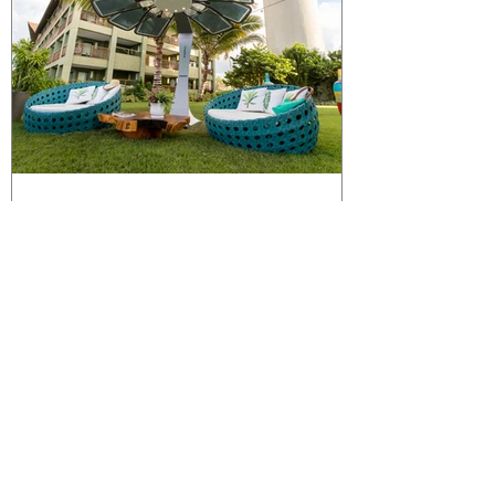
HEPHAENERGY
Jul 20, 2021
1 min read
SYNTZ - HEPHAENERGY's
Solar Tree
A nossa árvore solar, SYNTZ, está no topo
da lista quando o assunto é mobiliário
urbano, se destacando das demais por
suas funcionalidades.